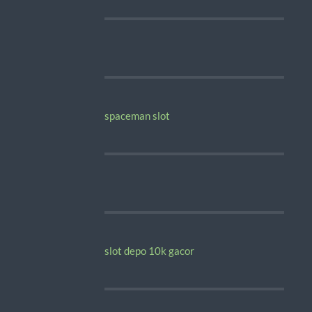
spaceman slot
slot depo 10k gacor