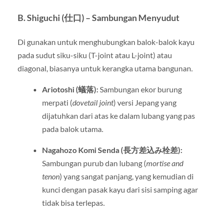
B. Shiguchi (仕口) – Sambungan Menyudut
Di gunakan untuk menghubungkan balok-balok kayu
pada sudut siku-siku (T-joint atau L-joint) atau
diagonal, biasanya untuk kerangka utama bangunan.
Ariotoshi (蟻落):
Sambungan ekor burung
merpati (
dovetail joint
) versi Jepang yang
dijatuhkan dari atas ke dalam lubang yang pas
pada balok utama.
Nagahozo Komi Senda (長方差込み栓差):
Sambungan purub dan lubang (
mortise and
tenon
) yang sangat panjang, yang kemudian di
kunci dengan pasak kayu dari sisi samping agar
tidak bisa terlepas.