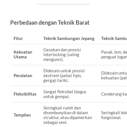
Perbedaan dengan Teknik Barat
Fitur
Teknik Sambungan Jepang
Teknik Sambu
Gesekan dan presisi
Kekuatan
Pasak, lem, 
interlocking (saling
Utama
penguat logam
mengunci).
Didesain untuk presisi
Didesain unt
Peralatan
ekstrem (pahat tipis,
kekuatan (palu
gergaji tarik).
Sangat fleksibel (bagus
Fleksibilitas
Cenderung ka
untuk gempa).
Seringkali rumit dan
disembunyikan di dalam
Seringkali le
Tampilan
struktur, atau dipamerkan
fungsional.
sebagai seni.