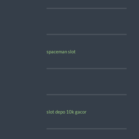
spaceman slot
slot depo 10k gacor