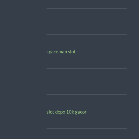
spaceman slot
slot depo 10k gacor