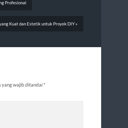
ng Profesional
ang Kuat dan Estetik untuk Proyek DIY »
 yang wajib ditandai
*